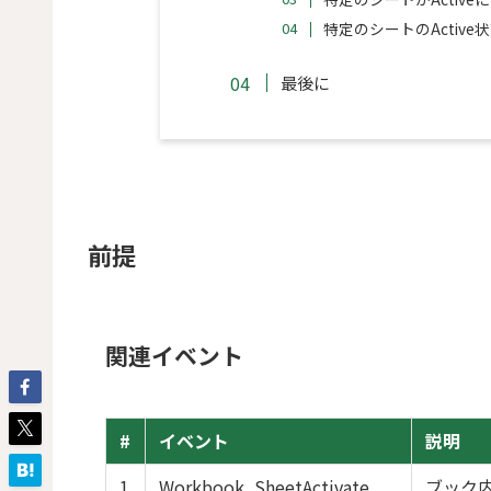
特定のシートのActiv
最後に
前提
関連イベント
#
イベント
説明
1
Workbook_SheetActivate
ブック内