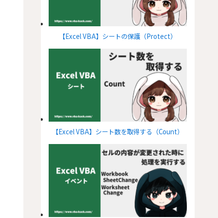
【Excel VBA】シートの保護（Protect）
【Excel VBA】シート数を取得する（Count）