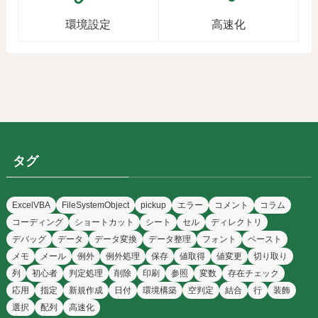
環境設定
高速化
タグ
ExcelVBA
FileSystemObject
pickup
エラー
コメント
コラム
コーディング
ショートカット
シート
セル
ディレクトリ
デバッグ
データ
データ変換
データ整理
フォント
ペースト
メモ
メール
例外
例外処理
保存
値取得
値変更
切り取り
列
初心者
判定処理
削除
印刷
参照
変数
存在チェック
応用
指定
新規作成
日付
環境構築
空判定
結合
行
装飾
選択
配列
高速化