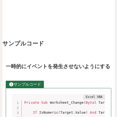
サンプルコード
一時的にイベントを発生させないようにする
サンプルコード
Private
Sub
 Worksheet_Change
(
ByVal
 Target 
A
If
 IsNumeric
(
Target
.
Value
)
And
 Target
.
V