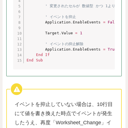
' 変更されたセルが 数値型 かつ 1より大きい
' イベントを抑止
        Application
.
EnableEvents 
=
False
        Target
.
Value 
=
1
' イベントの抑止解除
        Application
.
EnableEvents 
=
True
End
If
End
Sub
イベントを抑止していない場合は、10行目
にて値を書き換えた時点でイベントが発生
したうえ、再度「Worksheet_Change」イ