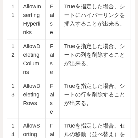
1
AllowIn
F
Trueを指定した場合、シ
1
serting
al
ートにハイパーリンクを
Hyperli
s
挿入することが出来る。
nks
e
1
AllowD
F
Trueを指定した場合、シ
2
eleting
al
ートの列を削除すること
Colum
s
が出来る。
ns
e
1
AllowD
F
Trueを指定した場合、シ
3
eleting
al
ートの行を削除すること
Rows
s
が出来る。
e
1
AllowS
F
Trueを指定した場合、セ
4
orting
al
ルの移動（並べ替え）を