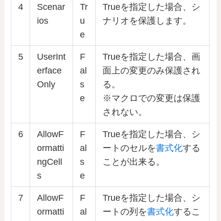
4
Scenar
Tr
Trueを指定した場合、シ
ios
u
ナリオを保護します。
e
5
UserInt
F
Trueを指定した場合、画
erface
al
面上の変更のみ保護され
Only
s
る。
e
※マクロでの変更は保護
されない。
6
AllowF
F
Trueを指定した場合、シ
ormatti
al
ートのセルを
書式化
する
ngCell
s
ことが出来る。
s
e
7
AllowF
F
Trueを指定した場合、シ
ormatti
al
ートの列を
書式化
するこ