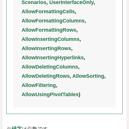
Scenarios
,
UserInterfaceOnly
,
AllowFormattingCells
,
AllowFormattingColumns
,
AllowFormattingRows
,
AllowInsertingColumns
,
AllowInsertingRows
,
AllowInsertingHyperlinks
,
AllowDeletingColumns
,
AllowDeletingRows
,
AllowSorting
,
AllowFiltering
,
AllowUsingPivotTables
)