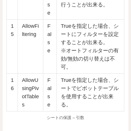
s
行うことが出来る。
e
1
AllowFi
F
Trueを指定した場合、シ
5
ltering
al
ートにフィルターを設定
s
することが出来る。
e
※オートフィルターの有
効/無効の切り替えは不
可。
1
AllowU
F
Trueを指定した場合、シ
6
singPiv
al
ートでピボットテーブル
otTable
s
を使用することが出来
s
e
る。
シートの保護 – 引数