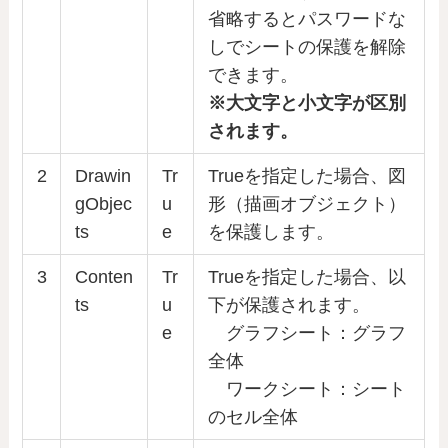
省略するとパスワードな
しでシートの保護を解除
できます。
※大文字と小文字が区別
されます。
2
Drawin
Tr
Trueを指定した場合、図
gObjec
u
形（描画オブジェクト）
ts
e
を保護します。
3
Conten
Tr
Trueを指定した場合、以
ts
u
下が保護されます。
e
グラフシート：グラフ
全体
ワークシート：シート
のセル全体