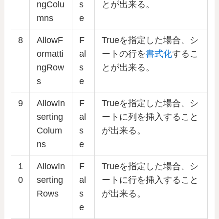
ngColu
s
とが出来る。
mns
e
8
AllowF
F
Trueを指定した場合、シ
ormatti
al
ートの行を
書式化
するこ
ngRow
s
とが出来る。
s
e
9
AllowIn
F
Trueを指定した場合、シ
serting
al
ートに列を挿入すること
Colum
s
が出来る。
ns
e
1
AllowIn
F
Trueを指定した場合、シ
0
serting
al
ートに行を挿入すること
Rows
s
が出来る。
e