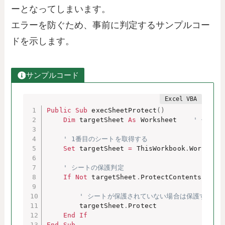
ーとなってしまいます。
エラーを防ぐため、事前に判定するサンプルコー
ドを示します。
サンプルコード
Public
Sub
 execSheetProtect
(
)
Dim
 targetSheet 
As
 Worksheet    
' 保護対
' 1番目のシートを取得する
Set
 targetSheet 
=
 ThisWorkbook
.
Workshee
' シートの保護判定
If
Not
 targetSheet
.
ProtectContents 
Then
' シートが保護されていない場合は保護する
        targetSheet
.
Protect

End
If
End
Sub