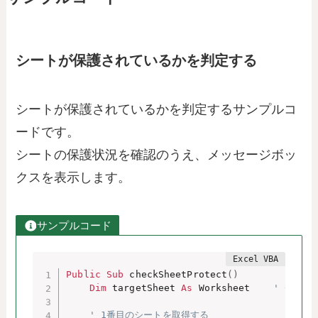
シートが保護されているかを判定する
シートが保護されているかを判定するサンプルコ
ードです。
シートの保護状況を確認のうえ、メッセージボッ
クスを表示します。
サンプルコード
Public
Sub
 checkSheetProtect
(
)
Dim
 targetSheet 
As
 Worksheet    
' チェッ
' 1番目のシートを取得する