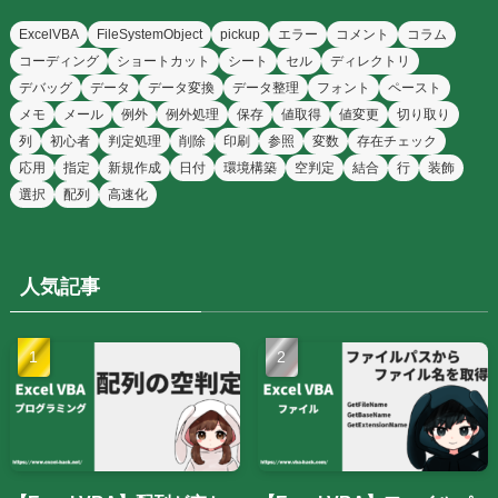
ExcelVBA
FileSystemObject
pickup
エラー
コメント
コラム
コーディング
ショートカット
シート
セル
ディレクトリ
デバッグ
データ
データ変換
データ整理
フォント
ペースト
メモ
メール
例外
例外処理
保存
値取得
値変更
切り取り
列
初心者
判定処理
削除
印刷
参照
変数
存在チェック
応用
指定
新規作成
日付
環境構築
空判定
結合
行
装飾
選択
配列
高速化
人気記事