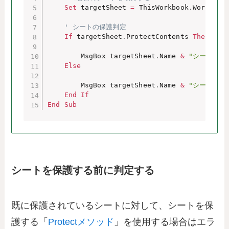
Set
 targetSheet 
=
 ThisWorkbook
.
Workshee
' シートの保護判定
If
 targetSheet
.
ProtectContents 
Then
        MsgBox targetSheet
.
Name 
&
"シートは保
Else
        MsgBox targetSheet
.
Name 
&
"シートは保
End
If
End
Sub
シートを保護する前に判定する
既に保護されているシートに対して、シートを保
護する「
Protectメソッド
」を使用する場合はエラ