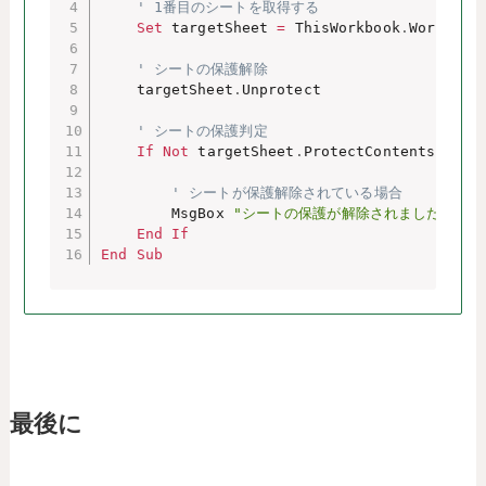
' 1番目のシートを取得する
Set
 targetSheet 
=
 ThisWorkbook
.
Workshee
' シートの保護解除
    targetSheet
.
Unprotect

' シートの保護判定
If
Not
 targetSheet
.
ProtectContents 
Then
' シートが保護解除されている場合
        MsgBox 
"シートの保護が解除されました。"
End
If
End
Sub
最後に