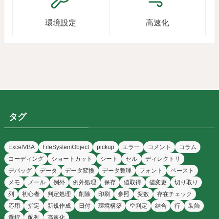
環境設定
高速化
タグ
ExcelVBA
FileSystemObject
pickup
エラー
コメント
コラム
コーディング
ショートカット
シート
セル
ディレクトリ
デバッグ
データ
データ変換
データ整理
フォント
ペースト
メモ
メール
例外
例外処理
保存
値取得
値変更
切り取り
列
初心者
判定処理
削除
印刷
参照
変数
存在チェック
応用
指定
新規作成
日付
環境構築
空判定
結合
行
装飾
選択
配列
高速化