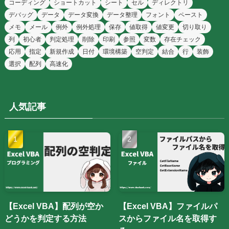
コーディング
ショートカット
シート
セル
ディレクトリ
デバッグ
データ
データ変換
データ整理
フォント
ペースト
メモ
メール
例外
例外処理
保存
値取得
値変更
切り取り
列
初心者
判定処理
削除
印刷
参照
変数
存在チェック
応用
指定
新規作成
日付
環境構築
空判定
結合
行
装飾
選択
配列
高速化
人気記事
【Excel VBA】配列が空か
【Excel VBA】ファイルパ
どうかを判定する方法
スからファイル名を取得す