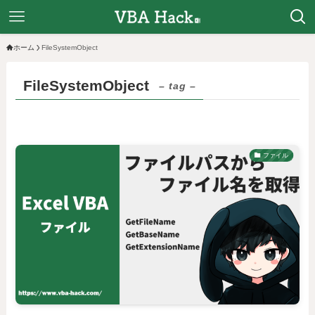
ホーム
FileSystemObject
FileSystemObject
– tag –
ファイル