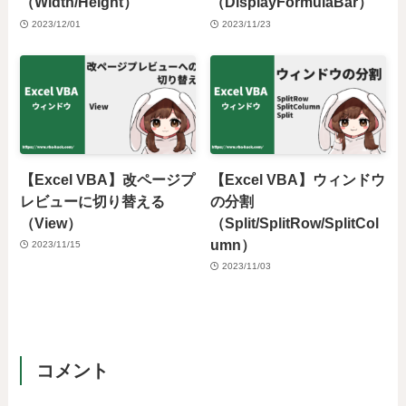
（Width/Height）
（DisplayFormulaBar）
2023/12/01
2023/11/23
【Excel VBA】改ページプ
【Excel VBA】ウィンドウ
レビューに切り替える
の分割
（View）
（Split/SplitRow/SplitCol
umn）
2023/11/15
2023/11/03
コメント