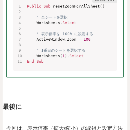
Public
Sub
 resetZoomForAllSheet
(
)
' 全シートを選択
    Worksheets
.
Select
' 表示倍率を 100% に設定する
    ActiveWindow
.
Zoom 
=
100
' 1番目のシートを選択する
    Worksheets
(
1
)
.
Select
End
Sub
最後に
今回は、表示倍率（拡大/縮小）の取得と設定方法