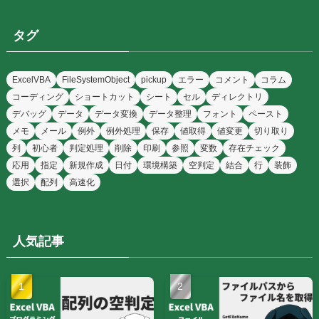
タグ
ExcelVBA
FileSystemObject
pickup
エラー
コメント
コラム
コーディング
ショートカット
シート
セル
ディレクトリ
デバッグ
データ
データ変換
データ整理
フォント
ペースト
メモ
メール
例外
例外処理
保存
値取得
値変更
切り取り
列
初心者
判定処理
削除
印刷
参照
変数
存在チェック
応用
指定
新規作成
日付
環境構築
空判定
結合
行
装飾
選択
配列
高速化
人気記事