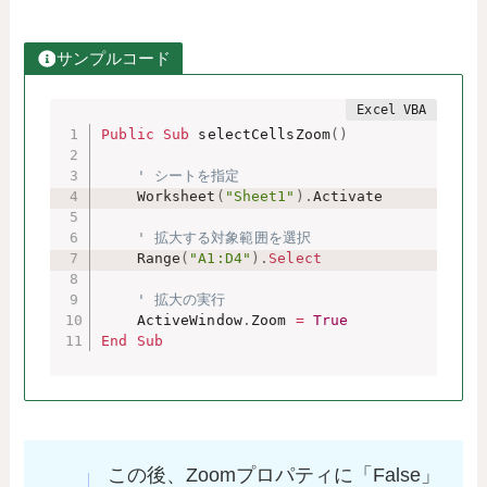
サンプルコード
Public
Sub
 selectCellsZoom
(
)
' シートを指定
    Worksheet
(
"Sheet1"
)
.
Activate

' 拡大する対象範囲を選択
    Range
(
"A1:D4"
)
.
Select
' 拡大の実行
    ActiveWindow
.
Zoom 
=
True
End
Sub
この後、Zoomプロパティに「False」