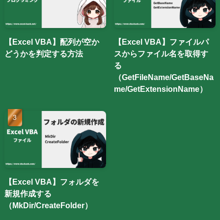
【Excel VBA】配列が空か
【Excel VBA】ファイルパ
どうかを判定する方法
スからファイル名を取得す
る
（GetFileName/GetBaseNa
me/GetExtensionName）
【Excel VBA】フォルダを
新規作成する
（MkDir/CreateFolder）