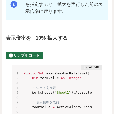
を指定すると、拡大を実行した前の表
示倍率に戻ります。
表示倍率を +10% 拡大する
サンプルコード
Public
Sub
 execZoomForRelative
(
)
Dim
 zoomValue 
As
Integer
' シートを指定
    Worksheets
(
"Sheet1"
)
.
Activate

' 表示倍率を取得
    zoomValue 
=
 ActiveWindow
.
Zoom
