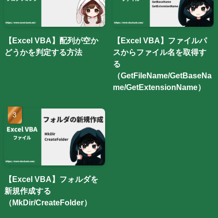
【Excel VBA】配列が空か
【Excel VBA】ファイルパ
どうかを判定する方法
スからファイル名を取得す
る
（GetFileName/GetBaseNa
me/GetExtensionName）
【Excel VBA】フォルダを
新規作成する
（MkDir/CreateFolder）