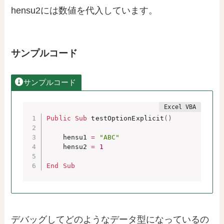
hensu2には数値を代入しています。
サンプルコード
サンプルコード
Public
Sub
 testOptionExplicit
(
)
    hensu1 
=
"ABC"
    hensu2 
=
1
End
Sub
デバッグしてどのようなデータ型になっているの