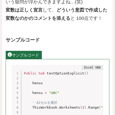
いう疑問が浮かんできますよね…(笑)
変数は正しく宣言
して、
どういう意図で作成した
変数なのかのコメントを添える
と 100点です！
サンプルコード
サンプルコード
Public
Sub
 testOptionExplicit
(
)
    hensu

    hensu 
=
"ABC"
' A2セルを選択
    ThisWorkbook
.
Worksheets
(
1
)
.
Range
(
"A1"
)
.