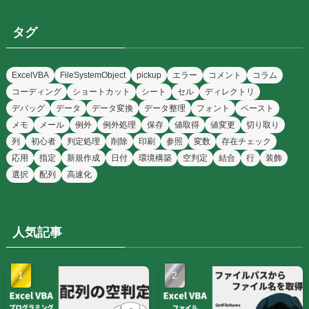
タグ
ExcelVBA
FileSystemObject
pickup
エラー
コメント
コラム
コーディング
ショートカット
シート
セル
ディレクトリ
デバッグ
データ
データ変換
データ整理
フォント
ペースト
メモ
メール
例外
例外処理
保存
値取得
値変更
切り取り
列
初心者
判定処理
削除
印刷
参照
変数
存在チェック
応用
指定
新規作成
日付
環境構築
空判定
結合
行
装飾
選択
配列
高速化
人気記事