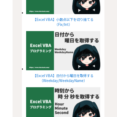
【Excel VBA】小数点以下を切り捨てる
（Fix/Int）
【Excel VBA】日付から曜日を取得する
（Weekday/WeekdayName）