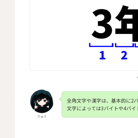
全角文字や漢字は、基本的に2
文字によっては3バイトや4バ
りゅう