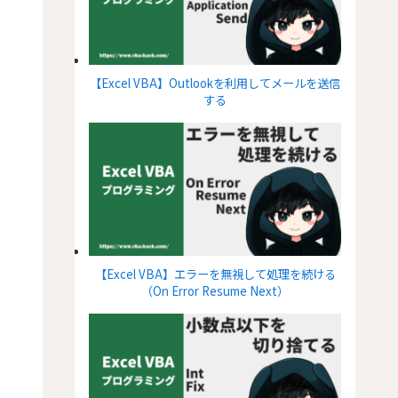
【Excel VBA】Outlookを利用してメールを送信
する
【Excel VBA】エラーを無視して処理を続ける
（On Error Resume Next）