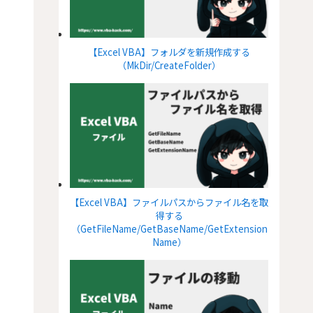
【Excel VBA】フォルダを新規作成する
（MkDir/CreateFolder）
【Excel VBA】ファイルパスからファイル名を取
得する
（GetFileName/GetBaseName/GetExtension
Name）