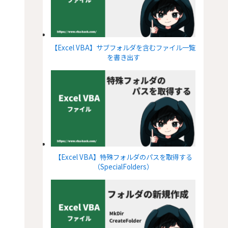
【Excel VBA】サブフォルダを含むファイル一覧
を書き出す
【Excel VBA】特殊フォルダのパスを取得する
（SpecialFolders）