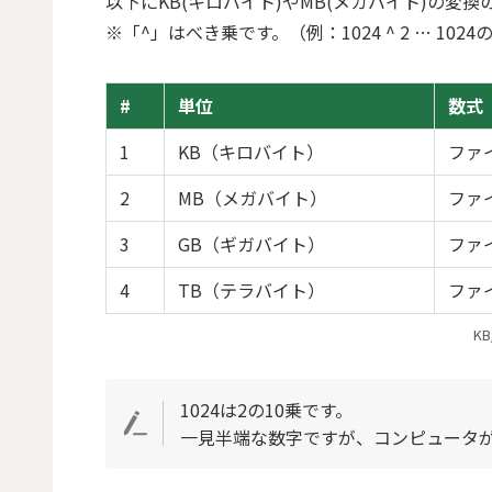
以下にKB(キロバイト)やMB(メガバイト)の変
※「^」はべき乗です。（例：1024 ^ 2 … 1024
#
単位
数式
1
KB（キロバイト）
ファイ
2
MB（メガバイト）
ファイ
3
GB（ギガバイト）
ファイ
4
TB（テラバイト）
ファイ
K
1024は2の10乗です。
一見半端な数字ですが、コンピュータが