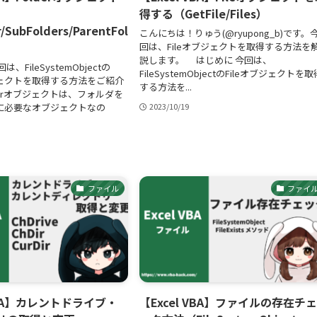
得する（GetFile/Files）
r/SubFolders/ParentFol
こんにちは！りゅう(@ryupong_b)です。
回は、Fileオブジェクトを取得する方法を
説します。 はじめに 今回は、
FileSystemObjectの
FileSystemObjectのFileオブジェクトを取
ブジェクトを取得する方法をご紹介
する方法を...
derオブジェクトは、フォルダを
に必要なオブジェクトなの
2023/10/19
ファイル
ファイ
 VBA】カレントドライブ・
【Excel VBA】ファイルの存在チ