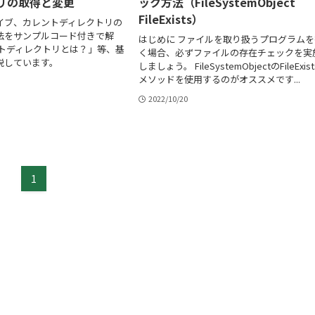
リの取得と変更
ック方法（FileSystemObject
FileExists）
イブ、カレントディレクトリの
法をサンプルコード付きで解
はじめに ファイルを取り扱うプログラムを
ントディレクトリとは？」等、基
く場合、必ずファイルの存在チェックを実
説しています。
しましょう。 FileSystemObjectのFileExist
メソッドを使用するのがオススメです...
2022/10/20
1