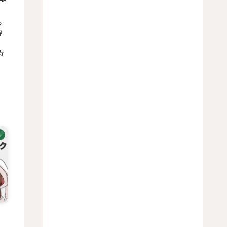
今
解
得
ル
ェ