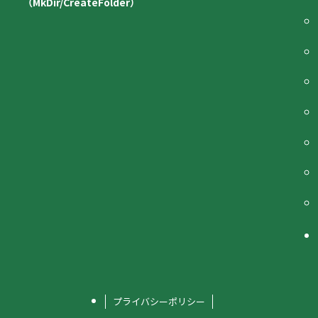
（MkDir/CreateFolder）
プライバシーポリシー