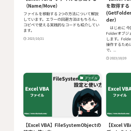
（Name/Move）
を取得する
(GetFolde
ファイルを移動する 2つの方法について解説
der）
しています。エラーの回避方法はもちろん、
コピペで使える実践的なコードも紹介してい
はじめに 今回は、
ます。
Folderオ
します。Fol
2023/10/21
操作するため
で、...
2023/10/20
ファイル
【Excel VBA】FileSystemObjectの
【Excel