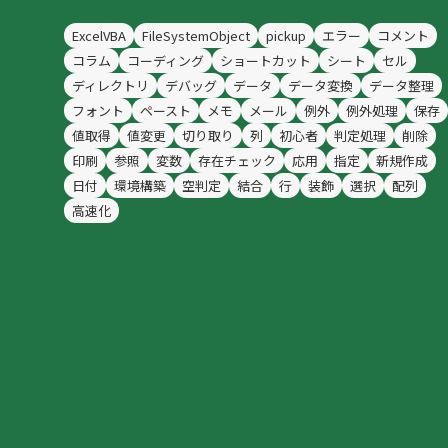
ExcelVBA
FileSystemObject
pickup
エラー
コメント
コラム
コーディング
ショートカット
シート
セル
ディレクトリ
デバッグ
データ
データ変換
データ整理
フォント
ペースト
メモ
メール
例外
例外処理
保存
値取得
値変更
切り取り
列
初心者
判定処理
削除
印刷
参照
変数
存在チェック
応用
指定
新規作成
日付
環境構築
空判定
結合
行
装飾
選択
配列
高速化