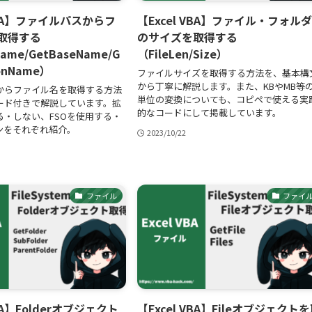
 VBA】ファイルパスからフ
【Excel VBA】ファイル・フォル
取得する
のサイズを取得する
Name/GetBaseName/G
（FileLen/Size）
ionName）
ファイルサイズを取得する方法を、基本構
から丁寧に解説します。また、KBやMB等
からファイル名を取得する方法
単位の変換についても、コピペで使える実
ード付きで解説しています。拡
的なコードにして掲載しています。
る・しない、FSOを使用する・
ンをそれぞれ紹介。
2023/10/22
ファイル
ファイ
VBA】Folderオブジェクト
【Excel VBA】Fileオブジェクト