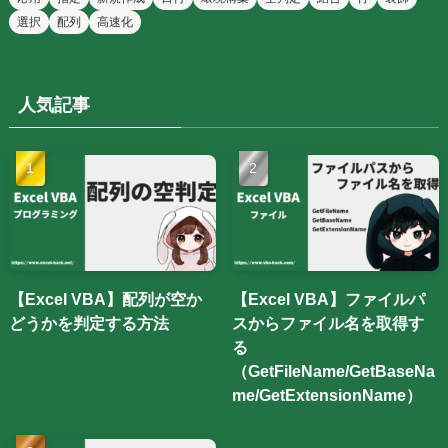
選択
配列
高速化
人気記事
【Excel VBA】配列が空か
【Excel VBA】ファイルパ
どうかを判定する方法
スからファイル名を取得す
る
（GetFileName/GetBaseNa
me/GetExtensionName）