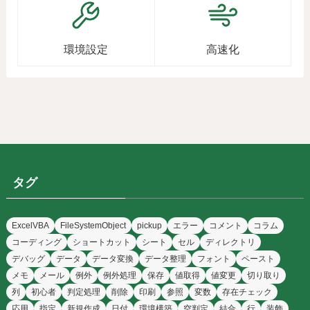
環境設定
高速化
タグ
ExcelVBA
FileSystemObject
pickup
エラー
コメント
コラム
コーディング
ショートカット
シート
セル
ディレクトリ
デバッグ
データ
データ変換
データ整理
フォント
ペースト
メモ
メール
例外
例外処理
保存
値取得
値変更
切り取り
列
初心者
判定処理
削除
印刷
参照
変数
存在チェック
応用
指定
新規作成
日付
環境構築
空判定
結合
行
装飾