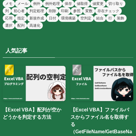
メモ
メール
例外
例外処理
保存
値取得
値変更
切り取り
列
初心者
判定処理
削除
印刷
参照
変数
存在チェック
応用
指定
新規作成
日付
環境構築
空判定
結合
行
装飾
選択
配列
高速化
人気記事
【Excel VBA】配列が空か
【Excel VBA】ファイルパ
どうかを判定する方法
スからファイル名を取得す
る
（GetFileName/GetBaseNa