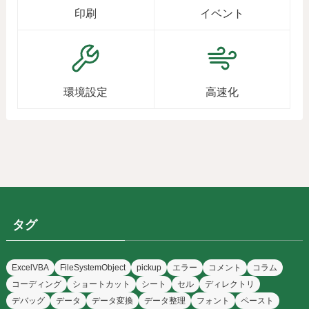
印刷
イベント
環境設定
高速化
タグ
ExcelVBA
FileSystemObject
pickup
エラー
コメント
コラム
コーディング
ショートカット
シート
セル
ディレクトリ
デバッグ
データ
データ変換
データ整理
フォント
ペースト