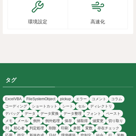
環境設定
高速化
タグ
ExcelVBA
FileSystemObject
pickup
エラー
コメント
コラム
コーディング
ショートカット
シート
セル
ディレクトリ
デバッグ
データ
データ変換
データ整理
フォント
ペースト
メモ
メール
例外
例外処理
保存
値取得
値変更
切り取り
列
初心者
判定処理
削除
印刷
参照
変数
存在チェック
応用
指定
新規作成
日付
環境構築
空判定
結合
行
装飾