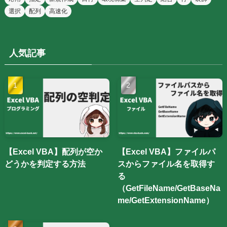
選択
配列
高速化
人気記事
【Excel VBA】配列が空か
【Excel VBA】ファイルパ
どうかを判定する方法
スからファイル名を取得す
る
（GetFileName/GetBaseNa
me/GetExtensionName）