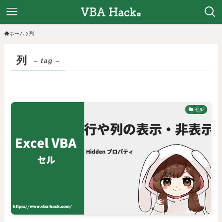
ホーム
列
列
– tag –
セル