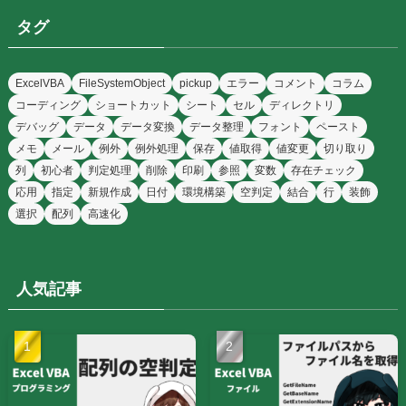
タグ
ExcelVBA
FileSystemObject
pickup
エラー
コメント
コラム
コーディング
ショートカット
シート
セル
ディレクトリ
デバッグ
データ
データ変換
データ整理
フォント
ペースト
メモ
メール
例外
例外処理
保存
値取得
値変更
切り取り
列
初心者
判定処理
削除
印刷
参照
変数
存在チェック
応用
指定
新規作成
日付
環境構築
空判定
結合
行
装飾
選択
配列
高速化
人気記事