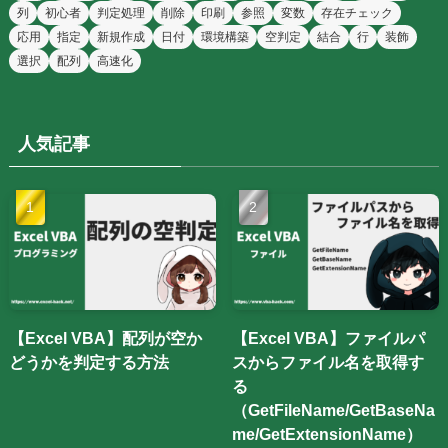
列
初心者
判定処理
削除
印刷
参照
変数
存在チェック
応用
指定
新規作成
日付
環境構築
空判定
結合
行
装飾
選択
配列
高速化
人気記事
【Excel VBA】配列が空か
【Excel VBA】ファイルパ
どうかを判定する方法
スからファイル名を取得す
る
（GetFileName/GetBaseNa
me/GetExtensionName）